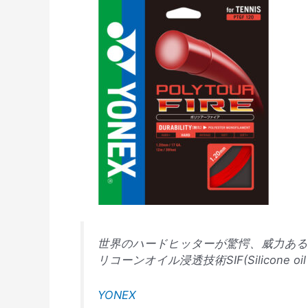
世界のハードヒッターが驚愕、威力ある
リコーンオイル浸透技術SIF(Silicone
YONEX