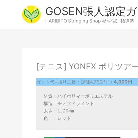
内
GOSEN張人認定
容
を
HARIBITO Stringing Shop 杉村個別指導塾
ス
キ
ッ
プ
[テニス] YONEX ポリツア
ガット代+張り工賃：定価4,790円 →
4,000円
材質：ハイポリマーポリエステル

構造：モノフィラメント

太さ：1.20mm

色　：レッド