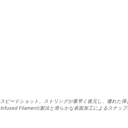
スピードショット。ストリングが素早く復元し、優れた弾
 oil Infused Filament)製法と滑らかな表面加工によ