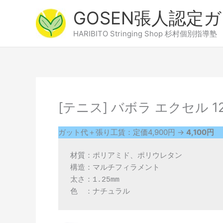
内
GOSEN張人認定
容
を
HARIBITO Stringing Shop 杉村個別指導塾
ス
キ
ッ
プ
[テニス] バボラ エクセル 1
ガット代＋張り工賃：定価4,900円 →
4,100円
材質：ポリアミド、ポリウレタン

構造：マルチフィラメント

太さ：1.25mm

色　：ナチュラル