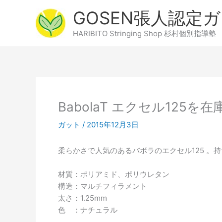
内
GOSEN張人認定
容
を
HARIBITO Stringing Shop 杉村個別指導塾
ス
キ
ッ
プ
BabolaT エクセル125
ガット
/
2015年12月3日
柔らかさで人気のあるバボラのエクセル125 
材質：ポリアミド、ポリウレタン
構造：マルチフィラメント
太さ：1.25mm
色 ：ナチュラル